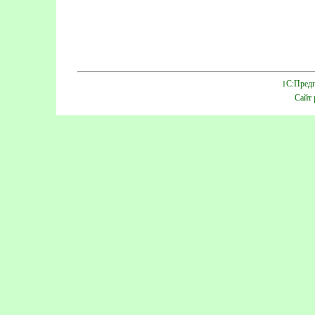
1С:Предп
Сайт 