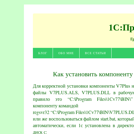
1С:Пр
Г
БЛОГ
ОБО МНЕ
ВСЕ СТАТЬИ
Как установить компоненту 
Для корректной установки компоненты V7Plus 
файлы V7PLUS.
ALS
, V7PLUS.
DLL
в рабочую
правило это “C:\Program Files\1Cv77\BIN\
компоненту командой
regsvr32 “C:\Program Files\1Cv77\BIN\V7PLUS.D
или же воспользоваться файлом start.bat, которы
автоматически, если 1с установлена в дирек
диск с: