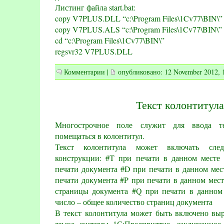
Листинг файла start.bat:
copy V7PLUS.
DLL
“c:\Program Files\1Cv77\BIN\”
copy V7PLUS.
ALS
“c:\Program Files\1Cv77\BIN\”
cd “c:\Program Files\1Cv77\BIN\”
regsvr32 V7PLUS.
DLL
Комментарии
|
опубликовано: 12 November 2012, 
Текст колонтитула
Многострочное поле служит для ввода те
помещаться в колонтитул.
Текст колонтитула может включать сле
конструкции: #T при печати в данном месте 
печати документа #D при печати в данном мест
печати документа #P при печати в данном мест
страницы документа #Q при печати в данном 
число – общее количество страниц документа
В текст колонтитула может быть включено вы
языке системы 1С:Предприятие, заключенное