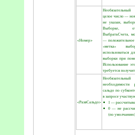
Необязательный 
целое число — но
не указан, выбор
Выборке, от
ВыбратьСчета, м
<Номер>
— положительное 
«метка» выб
использоваться д
выборки при пом
Использование эт
требуется получит
Необязательн
необходимости р
сальдо по субконт
в запросе участву
<РазвСальдо>
1 — рассчитыва
0 — не рассчи
(по умолчанию)