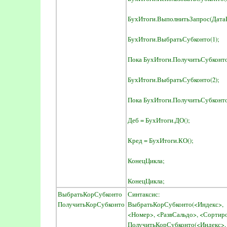
БухИтоги.ВыполнитьЗапрос(ДатаНа
БухИтоги.ВыбратьСубконто(1);
Пока БухИтоги.ПолучитьСубконто(
БухИтоги.ВыбратьСубконто(2);
Пока БухИтоги.ПолучитьСубконто(
Деб = БухИтоги.ДО();
Кред = БухИтоги.КО();
КонецЦикла;
КонецЦикла;
ВыбратьКорСубконто
Синтаксис:
ПолучитьКорСубконто
ВыбратьКорСубконто(<Индекс
<Номер>, <РазвСальдо>, <Сортир
ПолучитьКорСубконто(<Индекс>,