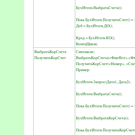
БухИтоги.ВыбратьСчета();
Пока БухИтоги.ПолучитьСчет() = 
Деб = БухИтоги.ДО();
Кред = БухИтоги.КО();
КонецЦикла;
ВыбратьКорСчета
Синтаксис:
ПолучитьКорСчет
ВыбратьКорСчета(<ФлагВсе>,<Фл
ПолучитьКорСчет(<Номер>, <Сче
Пример:
БухИтоги.Запрос(Дата1, Дата2);
БухИтоги.ВыбратьСчета();
Пока БухИтоги.ПолучитьСчет() = 
БухИтоги.ВыбратьКорСчета();
Пока БухИтоги.ПолучитьКорСчет()