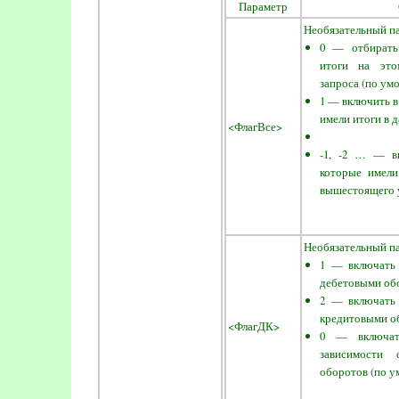
Параметр
Необязательный п
0 — отбирать
итоги на это
запроса (по ум
1 — включить в
имели итоги в 
<ФлагВсе>
-1, -2 … — в
которые имели
вышестоящего 
Необязательный п
1 — включать 
дебетовыми об
2 — включать 
кредитовыми о
<ФлагДК>
0 — включат
зависимости 
оборотов (по у