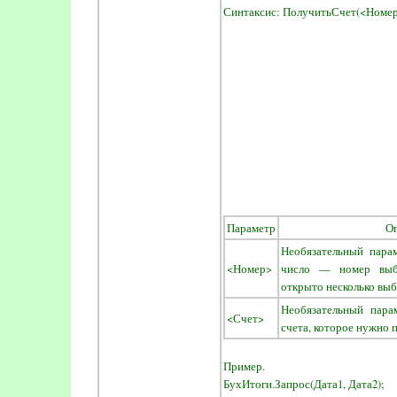
Синтаксис: ПолучитьСчет(<Номер
Параметр
О
Необязательный пара
<Номер>
число — номер выб
открыто несколько выб
Необязательный пара
<Счет>
счета, которое нужно 
Пример.
БухИтоги.Запрос(Дата1, Дата2);