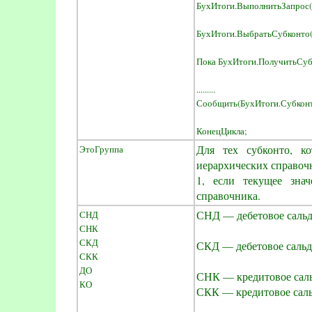
БухИтоги.ВыполнитьЗапрос(
БухИтоги.ВыбратьСубконто(
Пока БухИтоги.ПолучитьСубк
.........
Сообщить(БухИтоги.Субконт
КонецЦикла;
Для тех субконто, к
ЭтоГруппа
иерархических справоч
1, если текущее знач
справочника.
СНД — дебетовое сальдо
СНД
СНК
СКД
СКД — дебетовое сальд
СКК
ДО
СНК — кредитовое саль
КО
СКК — кредитовое саль