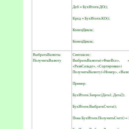
Деб = БухИтоги.ДО();
Кред = БухИтоги.КО();
КонецЦикла;
КонецЦикла;
ВыбратьВалюты
Синтаксис:
ПолучитьВалюту
ВыбратьВалюты(<ФлагВсе>,
<РазвСальдо>, <Сортировка>)
ПолучитьВалюту(<Номер>, <Валю
Пример:
БухИтоги.Запрос(Дата1, Дата2);
БухИтоги.ВыбратьСчета();
Пока БухИтоги.ПолучитьСчет() = 