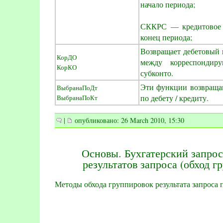
начало периода;
СККРС — кредитовое р
конец периода;
Возвращает дебетовый 
КорДО
между корреспондир
КорКО
субконто.
Эти функции возвращаю
ВыбранаПоДт
по дебету / кредиту.
ВыбранаПоКт
|
опубликовано: 26 March 2010, 15:30
Основы. Бухгатерский запрос
результатов запроса (обход г
Методы обхода группировок результата запроса