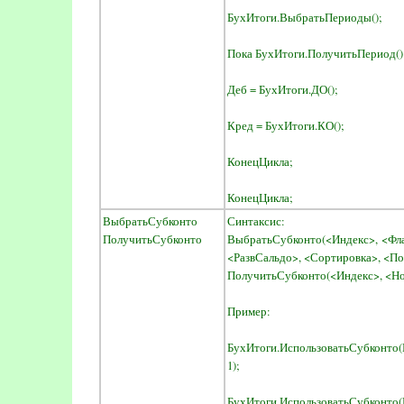
БухИтоги.ВыбратьПериоды();
Пока БухИтоги.ПолучитьПериод() 
Деб = БухИтоги.ДО();
Кред = БухИтоги.КО();
КонецЦикла;
КонецЦикла;
ВыбратьСубконто
Синтаксис:
ПолучитьСубконто
ВыбратьСубконто(<Индекс>, <Фла
<РазвСальдо>, <Сортировка>, <П
ПолучитьСубконто(<Индекс>, <Но
Пример:
БухИтоги.ИспользоватьСубконто(
1);
БухИтоги.ИспользоватьСубконто(В