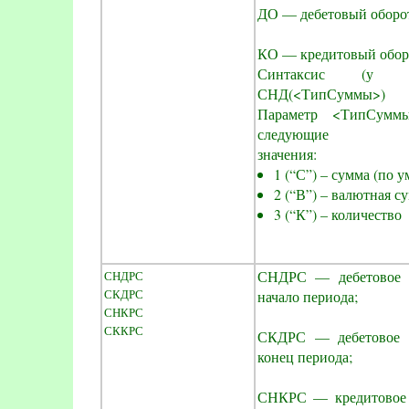
ДО — дебетовый оборот
КО — кредитовый оборо
Синтаксис (у вс
СНД(<ТипСуммы>)
Параметр <ТипСумм
следующие
значения:
1 (“С”) – сумма (по 
2 (“В”) – валютная с
3 (“К”) – количество
СНДРС — дебетовое р
СНДРС
СКДРС
начало периода;
СНКРС
СККРС
СКДРС — дебетовое р
конец периода;
СНКРС — кредитовое р