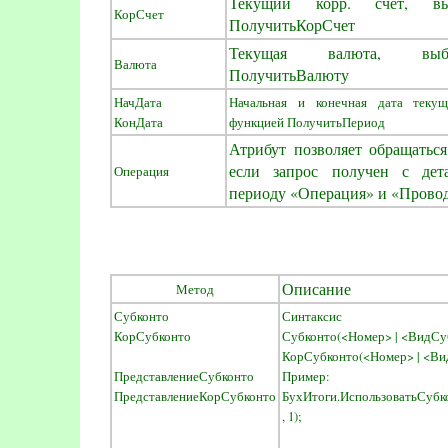
Текущий корр. счет, вы
КорСчет
ПолучитьКорСчет
Текущая валюта, выб
Валюта
ПолучитьВалюту
НачДата
Начальная и конечная дата текущ
КонДата
функцией ПолучитьПериод
Атрибут позволяет обращатьс
если запрос получен с дет
Операция
периоду «Операция» и «Провод
Описание
Метод
Субконто
Синтаксис
КорСубконто
Субконто(<Номер> | <ВидСу
КорСубконто(<Номер> | <Ви
ПредставлениеСубконто
Пример:
ПредставлениеКорСубконто
БухИтоги.ИспользоватьСубк
, 1);