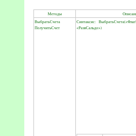
Методы
Описан
ВыбратьСчета
Синтаксис: ВыбратьСчета(<Фла
ПолучитьСчет
<РазвСальдо>)