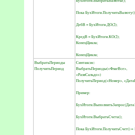
БухИтоги.ВыбратьВалюты();
Пока БухИтоги.ПолучитьВалюту() 
ДебВ = БухИтоги.ДО(2);
КредВ = БухИтоги.КО(2);
КонецЦикла;
КонецЦикла;
ВыбратьПериоды
Синтаксис:
ПолучитьПериод
ВыбратьПериоды(<ФлагВсе>
<РазвСальдо>)
ПолучитьПериод(<Номер>, <Дата
Пример:
БухИтоги.ВыполнитьЗапрос(Дата1, Д
БухИтоги.ВыбратьСчета();
Пока БухИтоги.ПолучитьСчет() = 