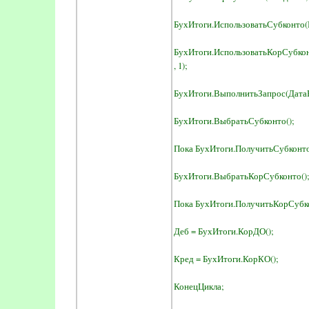
БухИтоги.ИспользоватьСубконто(В
БухИтоги.ИспользоватьКорСубко
, 1);
БухИтоги.ВыполнитьЗапрос(ДатаН
БухИтоги.ВыбратьСубконто();
Пока БухИтоги.ПолучитьСубконто(
БухИтоги.ВыбратьКорСубконто()
Пока БухИтоги.ПолучитьКорСубко
Деб = БухИтоги.КорДО();
Кред = БухИтоги.КорКО();
КонецЦикла;