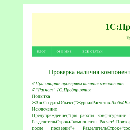
1С:Пр
Г
БЛОГ
ОБО МНЕ
ВСЕ СТАТЬИ
Проверка наличия компонент
// При старте проверяем наличие компоненты
// “Расчет” 1С:Предприятия
Попытка
ЖЗ = СоздатьОбъект(“ЖурналРасчетов.
ЛюбойВи
Исключение
Предупреждение(“Для работы конфигурации 
РазделительСтрок+“компоненты Расчет! Повто
после проверки”+ РазделительСтрок+“со