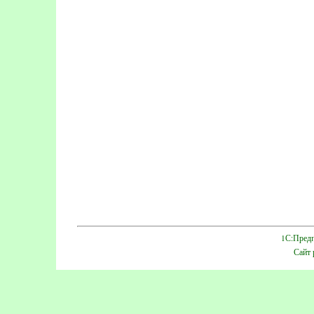
1С:Предп
Сайт 