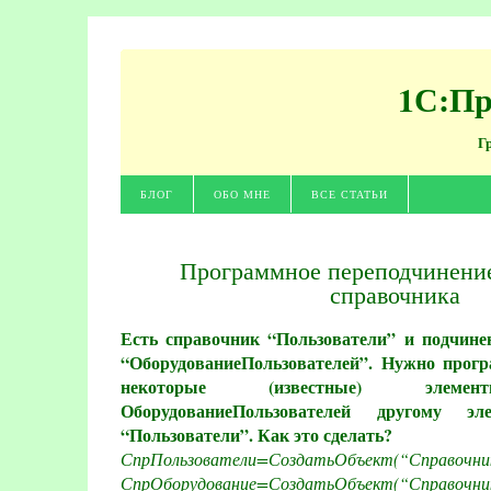
1С:Пр
Г
БЛОГ
ОБО МНЕ
ВСЕ СТАТЬИ
Программное переподчинение
справочника
Есть справочник “Пользователи” и подчин
“ОборудованиеПользователей”. Нужно прог
некоторые (известные) элемен
ОборудованиеПользователей другому эл
“Пользователи”. Как это сделать?
СпрПользователи=СоздатьОбъект(“Справочник
СпрОборудование=СоздатьОбъект(“Справочник