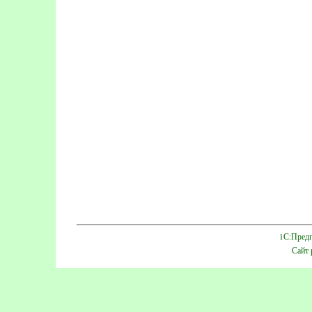
1С:Предп
Сайт 