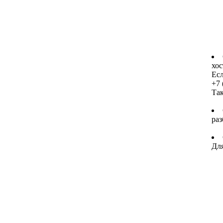
хос
Есл
+7 
Та
раз
Для