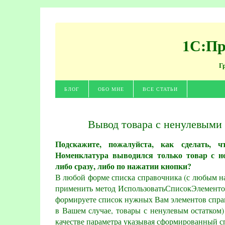
1С:Пр
Г
БЛОГ
ОБО МНЕ
ВСЕ СТАТЬИ
Вывод товара с ненулевыми
Подскажите, пожалуйста, как сделать, 
Номенклатура выводился только товар с н
либо сразу, либо по нажатии кнопки?
В любой форме списка справочника (с любым н
применить метод ИспользоватьСписокЭлементов()
формируете список нужных Вам элементов спра
в Вашем случае, товары с ненулевым остатком)
качестве параметра указывая сформированный с