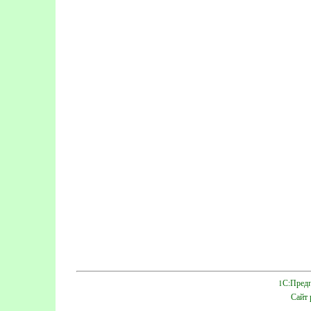
1С:Предп
Сайт 