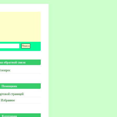
а обратной связи
й вопрос
Помощник
артовой страницей
в Избранное
Категории