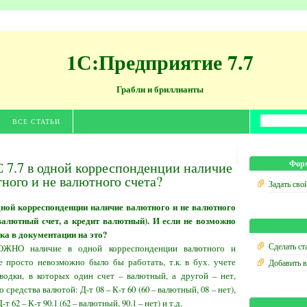
1С:Предприятие 7.7
Грабли и бриллианты
ВСЕ СТАТЬИ
 7.7 в одной корреспонденции наличие
Форм
ного и не валютного счета?
Задать сво
дной корреспонденции наличие валютного и не валютного
валютный счет, а кредит валютный). И если не возможно
лка в документации на это?
Сделать ст
ЖНО наличие в одной корреспонденции валютного и
е просто невозможно было бы работать, т.к. в бух. учете
Добавить 
одки, в которых один счет – валютный, а другой – нет,
средства валютой: Д-т 08 – К-т 60 (60 – валютный, 08 – нет),
 62 – К-т 90.1 (62 – валютный, 90.1 – нет) и т.д.