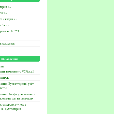
терия 7.7
ля 7.7
та и кадры 7.7
и блоге
росы по 1С 7.7
 видеокурсы
Обновления
тьи
вить компоненту V7Plus.dll
нтитула
ятие. Бухгалтерский учёт.
аботы
иятие. Конфигурирование и
ирование для начинающих
хгалтерского учета в
 1С Бухгалтерия