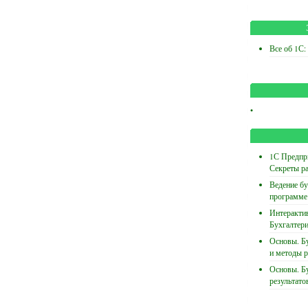
Все об 1С:
•
1С Предпри
Секреты р
Ведение бу
программе
Интеракти
Бухгалтери
Основы. Бу
и методы р
Основы. Бу
результато