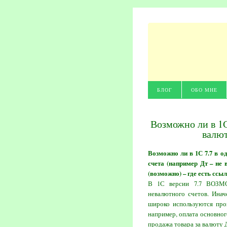
БЛОГ
ОБО МНЕ
Возможно ли в 1С
валют
Возможно ли в 1С 7.7 в о
счета (например Дт – не 
(возможно) – где есть ссы
В 1С версии 7.7 ВОЗМО
невалютного счетов. Инач
широко используются пров
например, оплата основного 
продажа товара за валюту Д-т