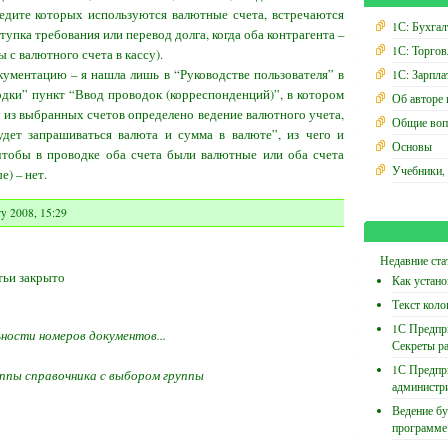
редите которых используются валютные счета, встречаются
1С: Бухгал
тупка требования или перевод долга, когда оба контрагента –
1С: Торгов
 с валютного счета в кассу).
кументацию – я нашла лишь в “Руководстве пользователя” в
1С: Зарпла
одки” пункт “Ввод проводок (корреспонденций)”, в котором
Об авторе 
 из выбранных счетов определено ведение валютного учета,
Общие воп
дет запрашиваться валюта и сумма в валюте”, из чего и
Основы
 чтобы в проводке оба счета были валютные или оба счета
Учебники,
) – нет.
y 2008, 15:29
Недавние ста
тьи закрыто
Как устано
Текст коло
1С Предпри
ности номеров документов...
Секреты р
1С Предпр
ппы справочника с выбором группы
администр
Ведение бу
программе