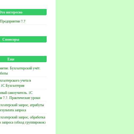
Это интересно
 Предприятии 7.7
Спонсоры
Еще
ятие. Бухгалтерский учёт.
аботы
хгалтерского учета в
 1С Бухгалтерия
вный самоучитель. 1С
я 7.7. Практические уроки
хгатерский запрос, атрибуты
езультата запроса
хгатерский запрос, обработка
в запроса (обход группировок)