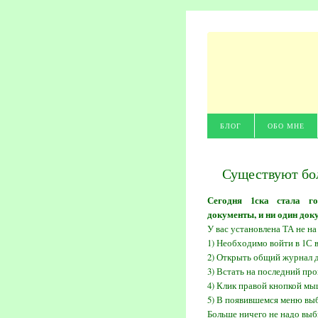
БЛОГ
ОБО МНЕ
Существуют бол
Сегодня 1ска стала го
документы, и ни один док
У вас установлена ТА не на
1) Необходимо войти в 1С
2) Открыть общий журнал 
3) Встать на последний пр
4) Клик правой кнопкой мы
5) В появившемся меню выб
Больше ничего не надо выби