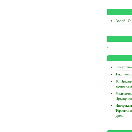
Все об 1С:
•
Как устано
Текст коло
1С Предпр
администр
Мультимед
Предприни
Интеракти
Торговля и
уроки