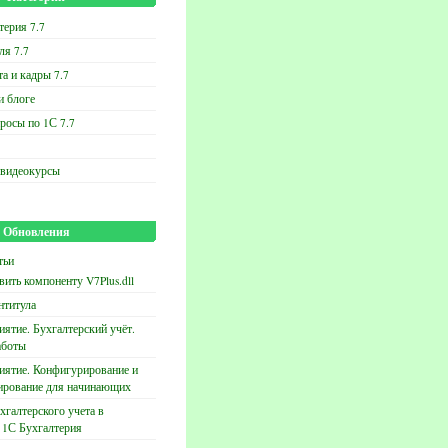
терия 7.7
ля 7.7
та и кадры 7.7
и блоге
росы по 1С 7.7
 видеокурсы
Обновления
тьи
вить компоненту V7Plus.dll
нтитула
ятие. Бухгалтерский учёт.
аботы
иятие. Конфигурирование и
ирование для начинающих
хгалтерского учета в
 1С Бухгалтерия