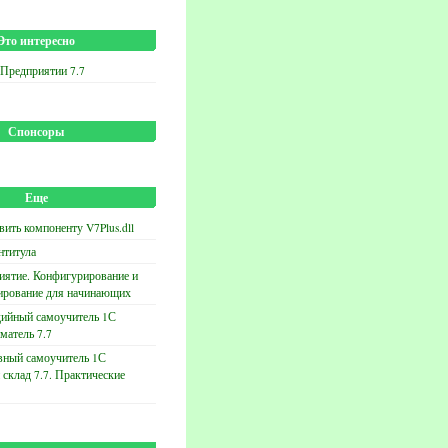
Это интересно
 Предприятии 7.7
Спонсоры
Еще
вить компоненту V7Plus.dll
нтитула
иятие. Конфигурирование и
ирование для начинающих
ийный самоучитель 1С
матель 7.7
вный самоучитель 1С
 склад 7.7. Практические