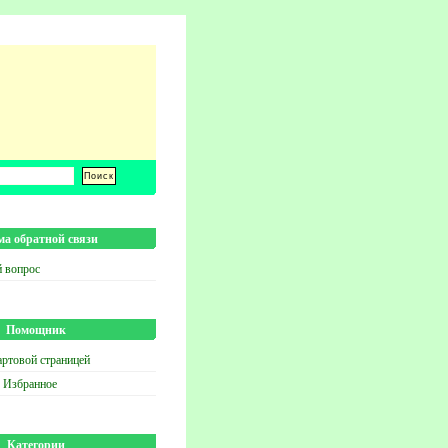
а обратной связи
й вопрос
Помощник
артовой страницей
в Избранное
Категории