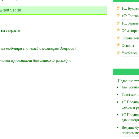
1С: Бухгал
r 2007, 16:20
1С: Торгов
1С: Зарпла
тьи закрыто
Об авторе 
Общие воп
Основы
из таблицы значений с помощью Запроса?
Учебники,
 текста превышает допустимые размеры
Недавние ста
Как устано
Текст коло
1С Предпри
Секреты р
1С Предпр
администр
Ведение бу
программе