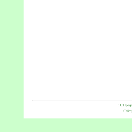
1С:Предп
Сайт 