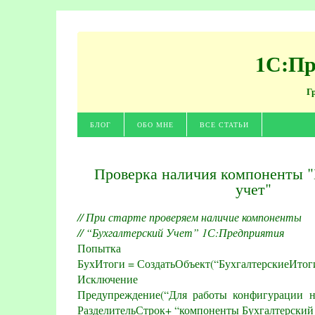
1С:Пр
Г
БЛОГ
ОБО МНЕ
ВСЕ СТАТЬИ
Проверка наличия компоненты "
учет"
// При старте проверяем наличие компоненты
// “Бухгалтерский Учет” 1С:Предприятия
Попытка
БухИтоги = СоздатьОбъект(“БухгалтерскиеИтоги
Исключение
Предупреждение(“Для работы конфигурации н
РазделительСтрок+ “компоненты Бухгалтерский