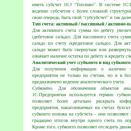
иметь субсчет 10.3 “Топливо”. В системе 1С
ведение субсчетов с более сложной структуро
свою очередь, быть свой “субсубсчет” и так дале
Тип счета: активный / пассивный / активно-
Для активного счета сумма по дебету увелич
(дебетовое сальдо). Для пассивного счета сум
сальдо по счету (кредитовое сальдо). Для ак
сальдо может быть свернутым или развернуты
означает наличие остатка по дебету и кредиту с
Аналитический учет (субконто и вид субконто)
Для получения информации о наличии 
предприятия не только по счетам, но и в бол
предназначено ведение аналитического учета.
Субконто.
Для обозначения объектов анал
1С:Предприятии используется термин субкон
позволяет более детально раскрыть инф
предприятия, накапливаемых на счетах бухгал
субконто похожи на субсчета – они позволяют
градацию итогов внутри одного счета по оп
Кроме того, субконто позволяет отследить движ