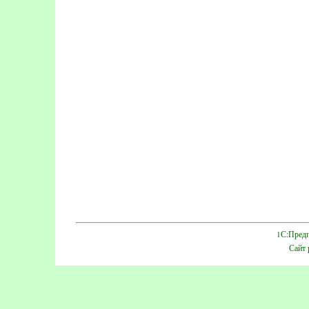
1С:Предп
Сайт 