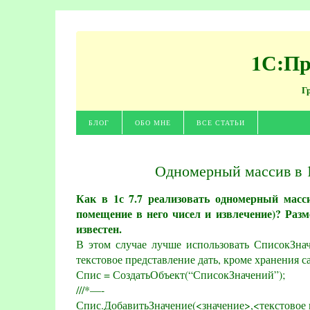
1С:Пр
Г
БЛОГ
ОБО МНЕ
ВСЕ СТАТЬИ
Одномерный массив в 1
Как в 1с 7.7 реализовать одномерный масси
помещение в него чисел и извлечение)? Разм
известен.
В этом случае лучше использовать СписокЗна
текстовое представление дать, кроме хранения с
Спис = СоздатьОбъект(“СписокЗначений”);
///*—-
Спис.ДобавитьЗначение(<значение>,<текстовое 