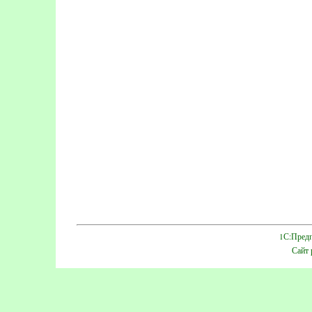
1С:Предп
Сайт 