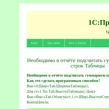
1С:Пр
Г
БЛОГ
ОБО МНЕ
ВСЕ СТАТЬИ
Необходимо в отчёте подсчитать 
строк Таблицы
Необходимо в отчёте подсчитать суммарную 
Как это сделать программным способом?
Выс=0;Шир=Таб.ШиринаТаблицы();
Для ст=1 По Таб.ВысотаТаблицы() Цикл
Выс=Выс+Таб.Область(ст,1,ст,Шир).ВысотаСтро
КонецЦикла;