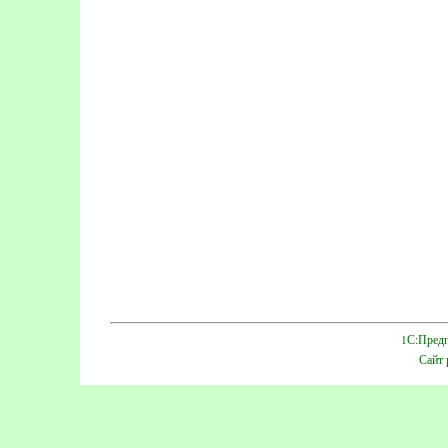
1С:Предп
Сайт 