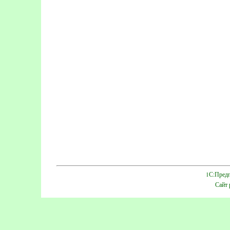
1С:Предп
Сайт 