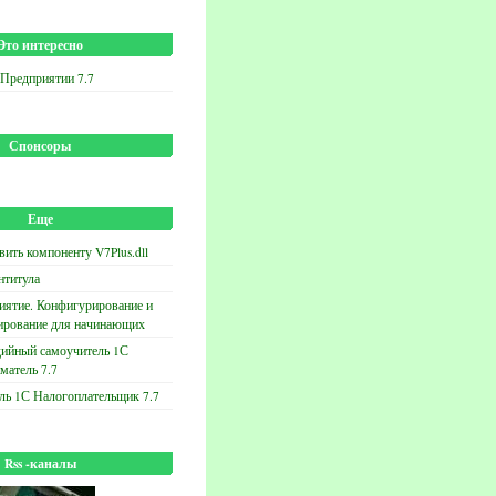
Это интересно
 Предприятии 7.7
Спонсоры
Еще
вить компоненту V7Plus.dll
нтитула
иятие. Конфигурирование и
ирование для начинающих
ийный самоучитель 1С
матель 7.7
ль 1С Налогоплательщик 7.7
Rss -каналы