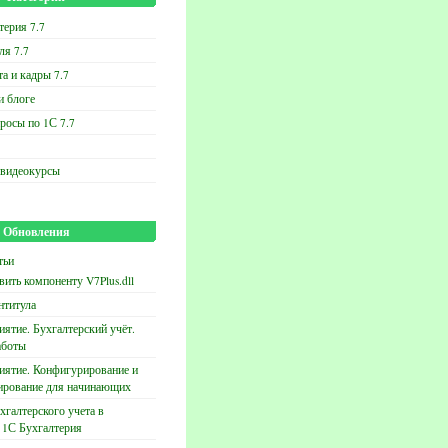
терия 7.7
ля 7.7
та и кадры 7.7
и блоге
росы по 1С 7.7
 видеокурсы
Обновления
тьи
вить компоненту V7Plus.dll
нтитула
ятие. Бухгалтерский учёт.
аботы
иятие. Конфигурирование и
ирование для начинающих
хгалтерского учета в
 1С Бухгалтерия