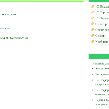
1С: Бухгал
1С: Торгов
тьи закрыто
1С: Зарпла
Об авторе 
рагента
Общие воп
Основы
зы в 1С Бухгалтерии
Учебники,
Недавние ста
Как устано
Текст коло
1С Предпри
Секреты р
1С Предпр
администр
Ведение бу
программе