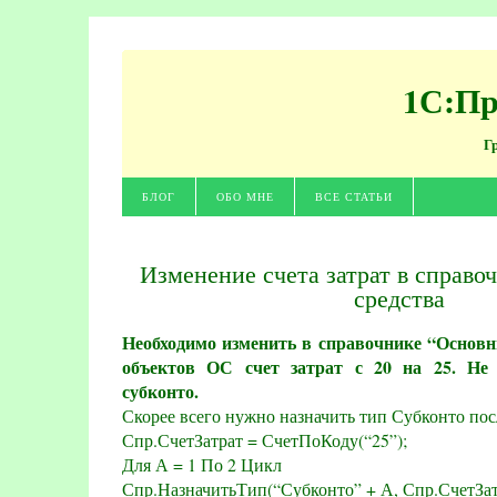
1С:Пр
Г
БЛОГ
ОБО МНЕ
ВСЕ СТАТЬИ
Изменение счета затрат в справ
средства
Необходимо изменить в справочнике “Основн
объектов ОС счет затрат с 20 на 25. Не 
субконто.
Скорее всего нужно назначить тип Субконто пос
Спр.СчетЗатрат = СчетПоКоду(“25”);
Для А = 1 По 2 Цикл
Спр.НазначитьТип(“Субконто” + А, Спр.СчетЗат