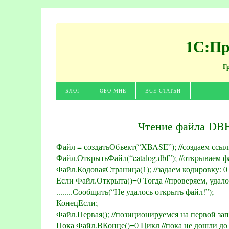
1С:Пр
Г
БЛОГ
ОБО МНЕ
ВСЕ СТАТЬИ
Чтение файла DB
Файл = создатьОбъект(“XBASE”); //создаем ссы
Файл.ОткрытьФайл(“catalog.dbf”); //открываем ф
Файл.КодоваяСтраница(1); //задаем кодировку: 0
Если Файл.Открыта()=0 Тогда //проверяем, удал
........Сообщить(“Не удалось открыть файл!”);
КонецЕсли;
Файл.Первая(); //позиционируемся на первой за
Пока Файл.ВКонце()=0 Цикл //пока не дошли до