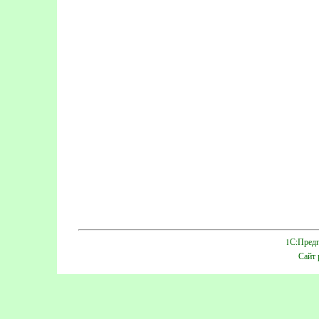
1С:Предп
Сайт 