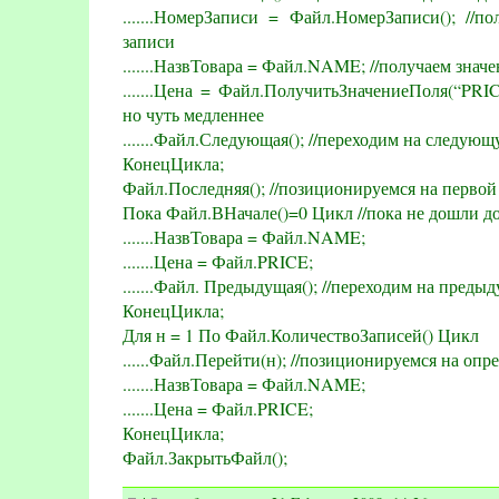
.......НомерЗаписи = Файл.НомерЗаписи(); //
записи
.......НазвТовара = Файл.NAME; //получаем знач
.......Цена = Файл.ПолучитьЗначениеПоля(“PRIC
но чуть медленнее
.......Файл.Следующая(); //переходим на следую
КонецЦикла;
Файл.Последняя(); //позиционируемся на первой
Пока Файл.ВНачале()=0 Цикл //пока не дошли до
.......НазвТовара = Файл.NAME;
.......Цена = Файл.PRICE;
.......Файл. Предыдущая(); //переходим на преды
КонецЦикла;
Для н = 1 По Файл.КоличествоЗаписей() Цикл
......Файл.Перейти(н); //позиционируемся на оп
.......НазвТовара = Файл.NAME;
.......Цена = Файл.PRICE;
КонецЦикла;
Файл.ЗакрытьФайл();