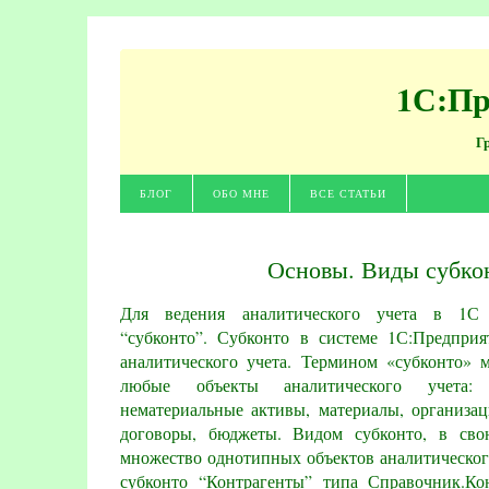
1С:Пр
Г
БЛОГ
ОБО МНЕ
ВСЕ СТАТЬИ
Основы. Виды субко
Для ведения аналитического учета в 1С 
“субконто”. Субконто в системе 1С:Предприя
аналитического учета. Термином «субконто» 
любые объекты аналитического учета: 
нематериальные активы, материалы, организац
договоры, бюджеты. Видом субконто, в свою
множество однотипных объектов аналитическог
субконто “Контрагенты” типа Справочник.Ко