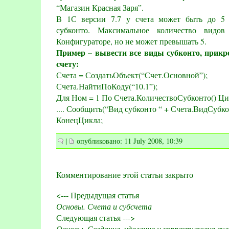
“Магазин Красная Заря”.
В 1С версии 7.7 у счета может быть до 5
субконто. Максимальное количество видов
Конфигураторе, но не может превышать 5.
Пример – вывести все виды субконто, прикр
счету:
Счета = СоздатьОбъект(“Счет.Основной”);
Счета.НайтиПоКоду(“10.1”);
Для Ном = 1 По Счета.КоличествоСубконто() Ц
.... Сообщить(“Вид субконто “ + Счета.ВидСубко
КонецЦикла;
|
опубликовано: 11 July 2008, 10:39
Комментирование этой статьи закрыто
<--- Предыдущая статья
Основы. Счета и субсчета
Следующая статья --->
Основы. Создание, удаление и корректировка сч