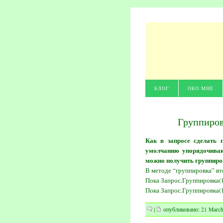
БЛОГ
ОБО МНЕ
Группиров
Как в запросе сделать 
умолчанию упорядочиваю
можно получить группиро
В методе “группировка” вт
Пока Запрос.Группировка(1,
Пока Запрос.Группировка(1,
|
опубликовано: 21 March