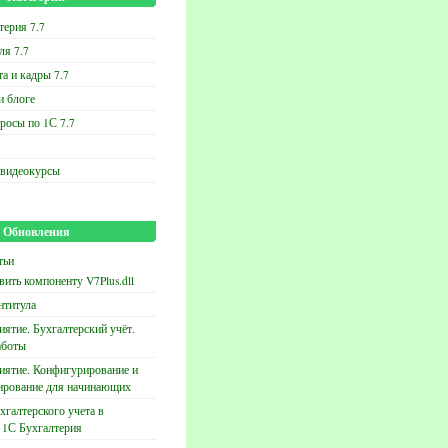
терия 7.7
ля 7.7
та и кадры 7.7
и блоге
росы по 1С 7.7
 видеокурсы
Обновления
тьи
вить компоненту V7Plus.dll
нтитула
ятие. Бухгалтерский учёт.
аботы
иятие. Конфигурирование и
ирование для начинающих
хгалтерского учета в
 1С Бухгалтерия