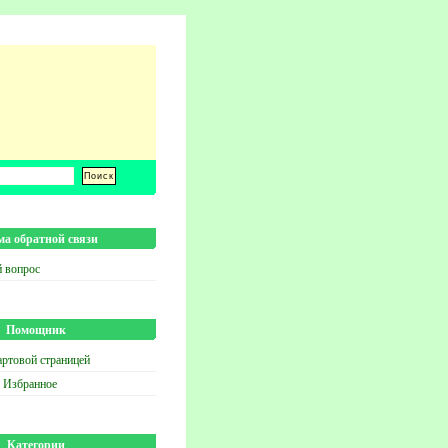
а обратной связи
й вопрос
Помощник
артовой страницей
в Избранное
Категории