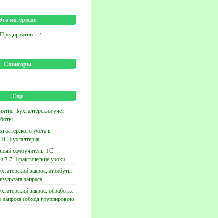
Это интересно
 Предприятии 7.7
Спонсоры
Еще
ятие. Бухгалтерский учёт.
аботы
хгалтерского учета в
 1С Бухгалтерия
вный самоучитель. 1С
я 7.7. Практические уроки
хгатерский запрос, атрибуты
езультата запроса
хгатерский запрос, обработка
в запроса (обход группировок)