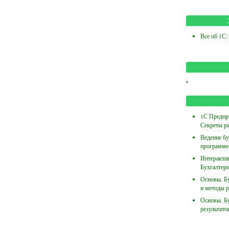
Все об 1С:
•
1С Предпри
Секреты р
Ведение бу
программе
Интеракти
Бухгалтери
Основы. Бу
и методы р
Основы. Бу
результато