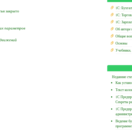
1С: Бухгал
тьи закрыто
1С: Торгов
1С: Зарпла
ких параметров
Об авторе 
Общие воп
 движений
Основы
Учебники,
Недавние ста
Как устано
Текст коло
1С Предпри
Секреты р
1С Предпр
администр
Ведение бу
программе