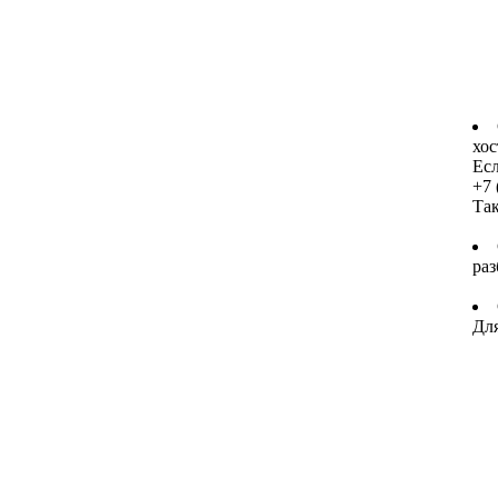
хос
Есл
+7 
Та
раз
Для