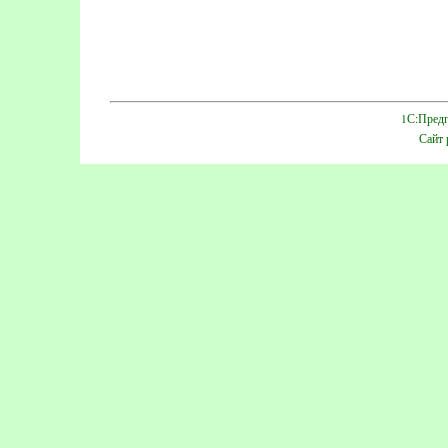
1С:Предп
Сайт 