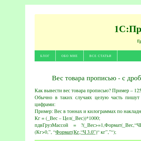
1С:Пр
Г
БЛОГ
ОБО МНЕ
ВСЕ СТАТЬИ
Вес товара прописью - с дро
Как вывести вес товара прописью? Пример – 125
Обычно в таких случаях целую часть пишут
цифрами:
Пример: Вес в тоннах и килограммах по наклад
Кг = (_Вес – Цел(_Вес))*1000;
пдвГрузМассой = ?(_Вес>=1,Формат(_Вес,“Ч
(Кг>0,”, “
Формат(Кг,“Ч 3.0”)
“ кг”,”“);