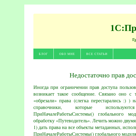
1С:Пр
Г
БЛОГ
ОБО МНЕ
ВСЕ СТАТЬИ
Недостаточно прав до
Иногда при ограничении прав доступа пользов
возникает такое сообщение. Связано оно с 
«обрезали» права (слегка перестарались :) ) 
справочники, которые использую
ПриНачалеРаботыСистемы() глобального мо
обработку «Путеводитель». Лечить можно двумя
1) дать права на все объекты метаданных, испо
ПриНачалеРаботыСистемы() глобального модуля