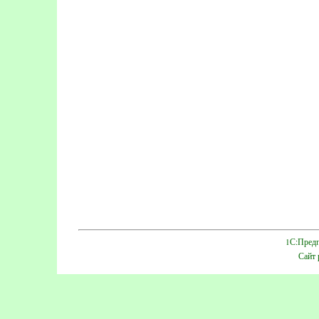
1С:Предп
Сайт 