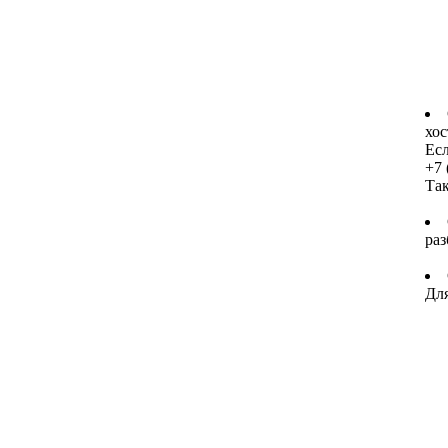
хос
Есл
+7 
Та
раз
Для