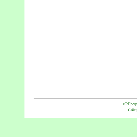
1С:Предп
Сайт 