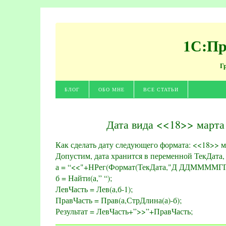
1С:Пр
Г
БЛОГ
ОБО МНЕ
ВСЕ СТАТЬИ
Дата вида <<18>> марта 
Как сделать дату следующего формата: <<18>> м
Допустим, дата хранится в переменной ТекДата,
а = “<<"+НРег(Формат(ТекДата,"Д ДДММММГГ
б = Найти(а,” “);
ЛевЧасть = Лев(а,б-1);
ПравЧасть = Прав(а,СтрДлина(а)-б);
Результат = ЛевЧасть+”>>”+ПравЧасть;